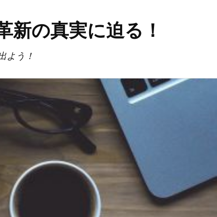
革新の真実に迫る！
出よう！