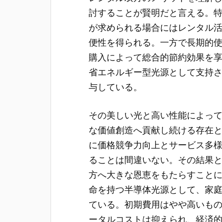
討することが賢明だと言える。
が求められる場合にはレンタル
便性を得られる。一方で長期的
購入によって総合的節約効果を
省エネルギー型光源として支持さ
与している。
その美しい光と高い性能によっ
な価値創造へ貢献し続ける存在
に価格競争力向上とサービス多
ることは間違いない。その結果
方へ大きな恩恵をもたらすことに
命を持つ半導体光源として、家
ている。初期費用はやや高いも
ータルコストは抑えられ、経済