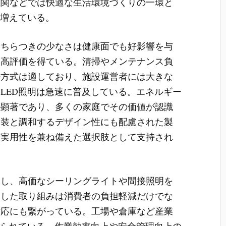
機関などでは快適な生活環境づくりの一環と
が増えている。
やちらつきの少なさは健康面でも好影響を与
ら高評価を得ている。清掃やメンテナンス負
ル方式は適しており、施設運営者には大きな
LED照明は急速に普及している。エネルギー
は顕著であり、多くの家庭でその価値が認識
内装と調和するデザイン性にも配慮された製
と実用性を兼ね備えた選択肢として支持され
用し、高価なシーリングライトや間接照明を
うした取り組みは消費者の負担軽減だけでな
対応にも繋がっている。工場や倉庫など産業
められている。作業効率向上や安全管理向上の