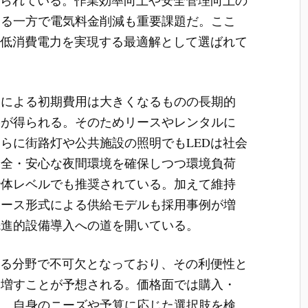
ある一方で電気料金削減も重要課題だ。ここ
つ低消費電力を実現する最適解として選ばれて
換による初期費用は大きくなるものの長期的
果が得られる。そのためリースやレンタルに
らに街路灯や公共施設の照明でもLEDは社会
安全・安心な夜間環境を確保しつつ環境負荷
治体レベルでも推奨されている。加えて維持
リース形式による供給モデルも採用事例が増
先進的設備導入への道を開いている。
たる分野で不可欠となっており、その利便性と
を増すことが予想される。価格面では購入・
し、自身のニーズや予算に応じた選択肢を検