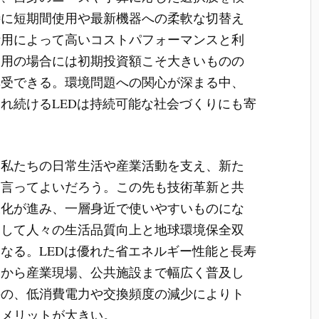
特に短期間使用や最新機器への柔軟な切替え
活用によって高いコストパフォーマンスと利
使用の場合には初期投資額こそ大きいものの
享受できる。環境問題への関心が深まる中、
れ続けるLEDは持続可能な社会づくりにも寄
て私たちの日常生活や産業活動を支え、新た
と言ってよいだろう。この先も技術革新と共
様化が進み、一層身近で使いやすいものにな
として人々の生活品質向上と地球環境保全双
なる。LEDは優れた省エネルギー性能と長寿
庭から産業現場、公共施設まで幅広く普及し
のの、低消費電力や交換頻度の減少によりト
的メリットが大きい。