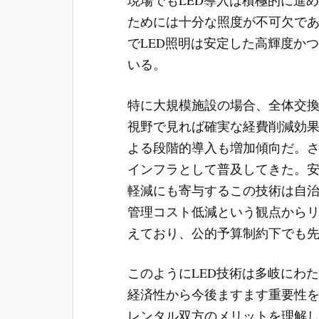
ためには十分な照度が不可欠で
でLED照明は安定した高輝度か
いる。
特に大規模施設の場合、全体交
視野で見れば確実な経費削減効
よる段階的導入も増加傾向だ。さ
インフラとして普及してきた。
軽減にも寄与するこの技術は自
管理コスト低減という観点から
えており、公的予算制約下でも
このようにLED技術は多岐にわ
経済性から今後ますます重要性
レンタル双方のメリットを理解