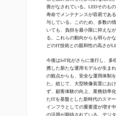
善がなされている。LEDそのも
寿命でメンテナンスが容易であ
与している。このため、多数の
いても、負担を最小限に抑えな
る。これらの動向からも明らか
どのIT技術との親和性の高さが
今後はIoT化がさらに進行し、
携した新たな運用モデルが生ま
の観点からも、安全な運用体制
た。総じて、大型映像装置にお
ず、顧客体験の向上、業務効率
たITを基盤とした新時代のスマ
インフラとしての重要度が増す
の活用が期待されている。デジ