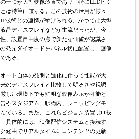
の一つが大型映像装置であり、特にLEDビジ
ことは特筆に値する。この技術の活用が様々
IT技術との連携が挙げられる。かつては大型
や液晶ディスプレイなどが主流だったが、今
軟性、設置自由度の点で新たな価値が認識さ
数の発光ダイオードをパネル状に配置し、画像
置である。
イオード自体の発明と進化に伴って性能が大
従来のディスプレイと比較して明るさや視認
の厳しい環境下でも鮮明な映像表示が可能と
広告やスタジアム、駅構内、ショッピングモ
んでいる。また、これらビジョン装置はIT技
る。具体的には、映像配信システムと接続す
ーク経由でリアルタイムにコンテンツの更新