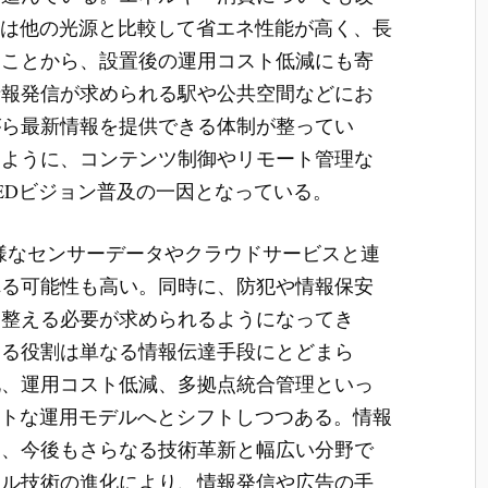
のは他の光源と比較して省エネ性能が高く、長
ることから、設置後の運用コスト低減にも寄
情報発信が求められる駅や公共空間などにお
がら最新情報を提供できる体制が整ってい
なように、コンテンツ制御やリモート管理な
LEDビジョン普及の一因となっている。
多様なセンサーデータやクラウドサービスと連
れる可能性も高い。同時に、防犯や情報保安
を整える必要が求められるようになってき
ける役割は単なる情報伝達手段にとどまら
化、運用コスト低減、多拠点統合管理といっ
ートな運用モデルへとシフトしつつある。情報
中、今後もさらなる技術革新と幅広い分野で
タル技術の進化により、情報発信や広告の手