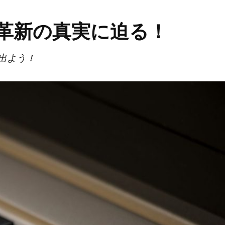
革新の真実に迫る！
出よう！