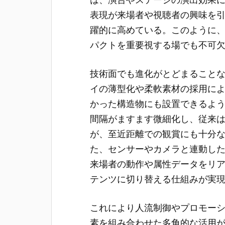
表現が来場者や視聴者の興味を
躍的に高めている。このように
パクトを重要視する場でも不可
技術面でも進化がとどまること
イの薄型化や柔軟素材の採用に
かった構造物にも設置できるよう
間隔がますます微細化し、従来
が、至近距離での観賞にも十分
た、センサーやカメラと連動し
来場者の動作や属性データをリ
テンツに切り替える仕組みが実
これにより人流制御やプロモーシ
素を組み合わせた多角的な活用